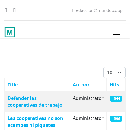
redaccion@mundo.coop
Display #
Title
Author
Hits
Articles
Defender las
Administrator
1544
cooperativas de trabajo
Las cooperativas no son
Administrator
1596
acampes ni piquetes