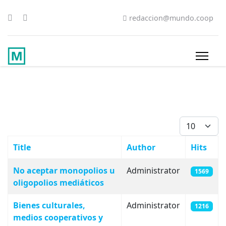
redaccion@mundo.coop
Display #
Title
Author
Hits
Articles
No aceptar monopolios u
Administrator
1569
oligopolios mediáticos
Bienes culturales,
Administrator
1216
medios cooperativos y