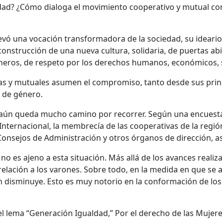
lidad? ¿Cómo dialoga el movimiento cooperativo y mutual co
evó una vocación transformadora de la sociedad, su ideario, 
onstrucción de una nueva cultura, solidaria, de puertas abie
géneros, de respeto por los derechos humanos, económicos, so
vas y mutuales asumen el compromiso, tanto desde sus prin
d de género.
 aún queda mucho camino por recorrer. Según una encuesta
Internacional, la membrecía de las cooperativas de la región
 Consejos de Administración y otros órganos de dirección, a
o es ajeno a esta situación. Más allá de los avances realiz
lación a los varones. Sobre todo, en la medida en que se a
ón disminuye. Esto es muy notorio en la conformación de los
el lema “Generación Igualdad,” Por el derecho de las Mujere