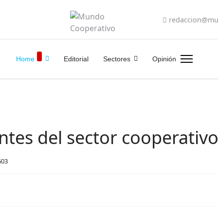
redaccion@mu
Home
Editorial
Sectores
Opinión
entes del sector cooperativ
603