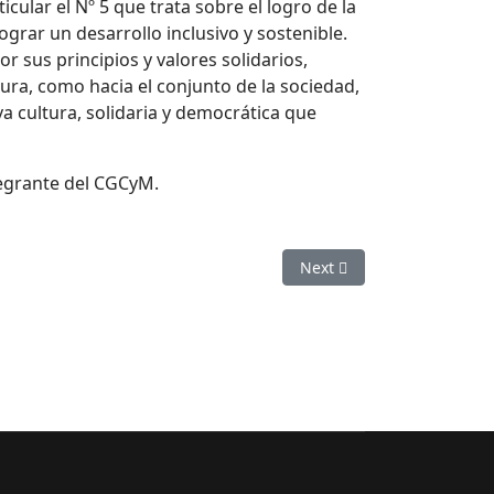
cular el Nº 5 que trata sobre el logro de la
rar un desarrollo inclusivo y sostenible.
 sus principios y valores solidarios,
ura, como hacia el conjunto de la sociedad,
a cultura, solidaria y democrática que
tegrante del CGCyM.
Next article: Reactivación
Next