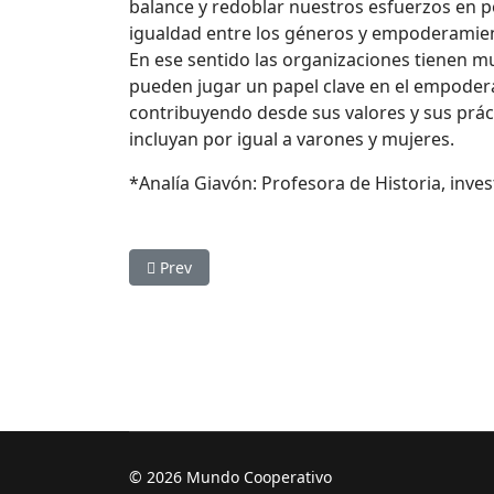
balance y redoblar nuestros esfuerzos en pos
igualdad entre los géneros y empoderamient
En ese sentido las organizaciones tienen mu
pueden jugar un papel clave en el empoderam
contribuyendo desde sus valores y sus práct
incluyan por igual a varones y mujeres.
*Analía Giavón: Profesora de Historia, inv
Previous article: Coronavirus y liderazgo
Prev
© 2026 Mundo Cooperativo