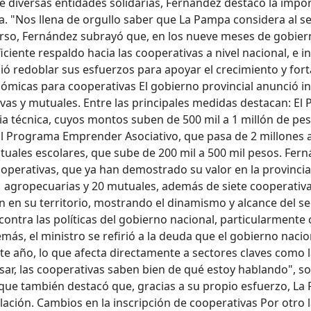
e diversas entidades solidarias, Fernández destacó la impo
cia. "Nos llena de orgullo saber que La Pampa considera al 
curso, Fernández subrayó que, en los nueve meses de gobiern
ciente respaldo hacia las cooperativas a nivel nacional, e i
dió redoblar sus esfuerzos para apoyar el crecimiento y fort
icas para cooperativas El gobierno provincial anunció in
as y mutuales. Entre las principales medidas destacan: El
cia técnica, cuyos montos suben de 500 mil a 1 millón de p
El Programa Emprender Asociativo, que pasa de 2 millones 
uales escolares, que sube de 200 mil a 500 mil pesos. Fe
cooperativas, que ya han demostrado su valor en la provinci
11 agropecuarias y 20 mutuales, además de siete cooperativ
 en su territorio, mostrando el dinamismo y alcance del secto
ntra las políticas del gobierno nacional, particularmente co
demás, el ministro se refirió a la deuda que el gobierno na
ste año, lo que afecta directamente a sectores claves como 
vesar, las cooperativas saben bien de qué estoy hablando", 
nque también destacó que, gracias a su propio esfuerzo, La
lación. Cambios en la inscripción de cooperativas Por otro 