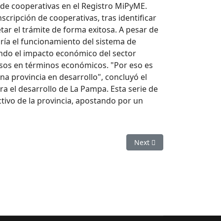
 de cooperativas en el Registro MiPyME.
cripción de cooperativas, tras identificar
ar el trámite de forma exitosa. A pesar de
aría el funcionamiento del sistema de
ando el impacto económico del sector
esos en términos económicos. "Por eso es
a provincia en desarrollo", concluyó el
a el desarrollo de La Pampa. Esta serie de
ctivo de la provincia, apostando por un
Next article: La fuerza de
Next