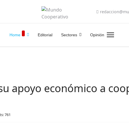
redaccion@mu
Home
Editorial
Sectores
Opinión
su apoyo económico a coop
ts: 761