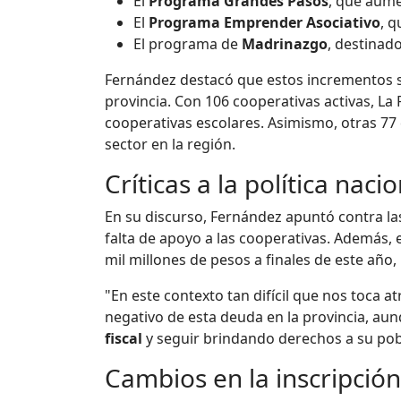
El
Programa Grandes Pasos
, que aume
El
Programa Emprender Asociativo
, q
El programa de
Madrinazgo
, destinad
Fernández destacó que estos incrementos so
provincia. Con 106 cooperativas activas, La
cooperativas escolares. Asimismo, otras 77 
sector en la región.
Críticas a la política naci
En su discurso, Fernández apuntó contra las
falta de apoyo a las cooperativas. Además, 
mil millones de pesos a finales de este año,
"En este contexto tan difícil que nos toca 
negativo de esta deuda en la provincia, au
fiscal
y seguir brindando derechos a su pob
Cambios en la inscripció