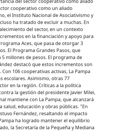
rtancia del sector cooperativo como aliado
sector cooperativo como un aliado
o, el Instituto Nacional de Asociativismo y
ncluso ha tratado de excluir a muchas. En
alecimiento del sector, en un contexto
crementos en la financiación y apoyo para
 Programa Aces, que pasa de otorgar 3
esos. El Programa Grandes Pasos, que
a 5 millones de pesos. El programa de
rnández destacó que estos incrementos son
a. Con 106 cooperativas activas, La Pampa
as escolares. Asimismo, otras 77
r en la región. Críticas a la política
ntra la gestión del presidente Javier Milei,
cional mantiene con La Pampa, que alcanzará
la salud, educación y obras públicas. "En
sostuvo Fernández, resaltando el impacto
 Pampa ha logrado mantener el equilibrio
lado, la Secretaría de la Pequeña y Mediana