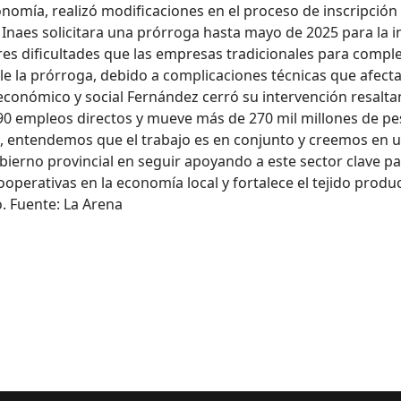
nomía, realizó modificaciones en el proceso de inscripción
naes solicitara una prórroga hasta mayo de 2025 para la ins
s dificultades que las empresas tradicionales para complet
able la prórroga, debido a complicaciones técnicas que afect
económico y social Fernández cerró su intervención resalt
990 empleos directos y mueve más de 270 mil millones de p
 entendemos que el trabajo es en conjunto y creemos en un
erno provincial en seguir apoyando a este sector clave par
ooperativas en la economía local y fortalece el tejido produ
. Fuente: La Arena
: un modelo de crecimiento y sostenibilidad