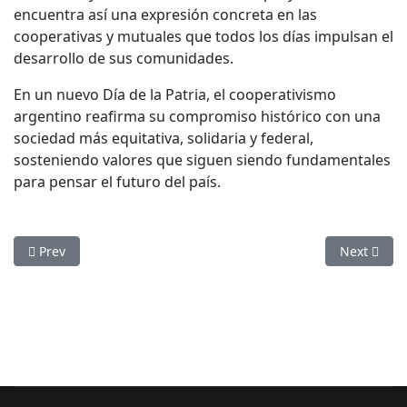
encuentra así una expresión concreta en las
cooperativas y mutuales que todos los días impulsan el
desarrollo de sus comunidades.
En un nuevo Día de la Patria, el cooperativismo
argentino reafirma su compromiso histórico con una
sociedad más equitativa, solidaria y federal,
sosteniendo valores que siguen siendo fundamentales
para pensar el futuro del país.
Previous article: Creando Conciencia ofrece Eco Puntos a muni
Next articl
Prev
Next